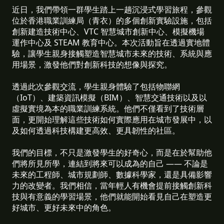
近日，我們帶領一群學生踏上一趟沉浸式學習旅程，參觀
位於香港職業訓練局（青衣）的多個創新實驗設施，包括
創新建造技術中心、VTC 智慧城市創新中心、模擬機場
運作中心及 STEAM 教育中心。本次活動旨在透過實地體
驗，讓學生親身接觸塑造智慧城市未來的技術、系統與應
用場景，激發他們對創新科技的想像與探究。
透過此次參觀交流，學生親身體驗了包括物聯網
（IoT）、建築資訊模擬（BIM）、智慧交通技術以及以
虛擬實境為本的職業訓練系統。他們不僅看到了技術層
面，更開始理解這些技術如何實際應用在城市發展中，以
及如何透過科技構建更高效、更具韌性的社區。
我們的目標，不只是激發學生的好奇心，而是在於幫助他
們將所見所學，連結到將來可以成為的自己 —— 不論是
未來的工程師、城市規劃師、數據科學家，還是具備影響
力的改變者。我們相信，當年輕人有機會提前接觸創新科
技與有意義的學習場景，他們就能開始看見自己在塑造更
好城市、更好未來中的角色。