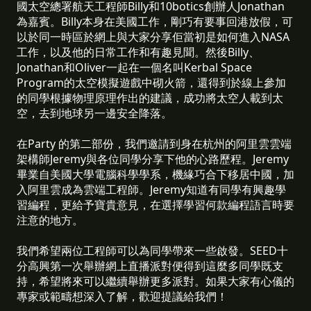
國太空總署航天工程師Billy和10botics創辦人Jonathan
為嘉賓。Billy本身在美國工作，剛巧有要事回港放假，可
以於同一時區於網上與大家分享佢當初是如何進入NASA
工作，以及他的日常工作和有趣見聞。然後Billy、
Jonathan和Oliver一起在一個名叫Kerbal Space
Program的太空模擬遊戲中砌火箭，還得到於線上參加
的同學根據物理原理作出的建議，成功將太空人載到太
空，去到地球另一邊安全降落。
在Party 的第二部份，我們邀請到身在杭州的阿里雲雲端
架構師Jeremy與各位同學分享下他的心路歷程。Jeremy
畢業自美國大學電腦科學學系，機緣巧合下移居中國，加
入阿里雲成為雲端工程師。Jeremy知道有同學有興趣學
習編程，更給予寶貴意見，在選擇學習何款編程語言時要
注意的地方。
我們希望兩位工程師可以為同學帶來一些啟發。SEED十
分高興第一次舉辦網上直播派對便得到這麼多同學既支
持，希望將來可以繼續舉辦更多派對。如果大家有心儀的
專家或範疇想深入了解，歡迎提議給我們！