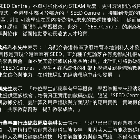
ED Centre」不單可強化校內 STEAM 配套，更可透過開
，全港學生都可於鄰近的「 SEED Centre 」 接觸到優質的
港十八區，計劃可讓學生在區內接受接軌未來的數碼技能培訓，從
ED 課程，而限制其學習機會。此外，「SEED Centre」的
享與協作，從而推動香港長遠的人才培育。
政總裁羅君本先生
表示：「為配合香港特區政府培育本地創科人才發展
晰，目標是實現全港區區有 SEED。正如種子無論落在何處都能扎
的學習機會，而不受其背景或居住地區所限制。此計劃可將數碼
SEED Centre』，學生可在系統性的框架下學習及親身體驗
建立信心與能力，在科技驅動的經濟環境中蓬勃發展。」
鴻先生
表示：「每位學生都應享有平等機會，學習掌握未來經濟
提供更多機會，培養真正實用的數碼技能。透過『SEED Cent
解數據分析、雲計算及用戶體驗與介面設計的應用實例，實屬機
作，共享教育資源，提升教學成效。」
行董事兼行政總裁周駱美琪女士
表示：「阿里巴巴香港創業者基
資。我們植根香港創業及創科生態多年，見證著人工智能及數碼
年輕人及早接觸數碼科技，培養解難能力與創新思維，不僅有助