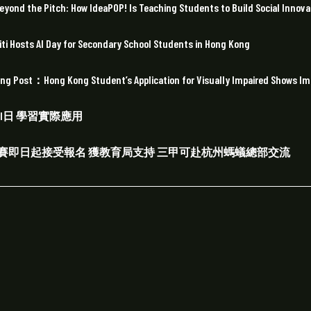
tch: How IdeaPOP! Is Teaching Students to Build Social Innovat
I Day for Secondary School Students in Hong Kong
g Kong Student’s Application for Visually Impaired Shows Importan
I日 學習實際應用
科創比賽即日起接受報名 獲教育局支持 三甲可赴杭州螞蟻總部交流