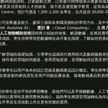
tion 的數碼技能課程。計劃啟動之際，已有逾10間學校表示會參與成為「
教育及培育創科人才的政策，致力普及優質數字教育，從而為
Centre」預計可惠及 1,300–2,300 名學生，合共提供 30,000
e」，學生可按興趣及能力，參與三個與未來職涯接軌的學習方向，其中
with Assistive AI）、
雲計算
（Cloud Computing）、及
用
人工智能輔助技術
課程將介紹如何收集、解讀數據，並將其應
察成效。學生亦將學習把數據轉化為可量化指標，了解如何把基
結果。
了解雲端的基礎知識，引導學生認識現代應用程式及數碼服務背
、操作基於雲端的伺服器，使用雲端資源，並理解如何設置及管
培養學生以用戶為本的設計思維及數碼產品設計概念。學生將學
並透過製作網頁原型及用戶回饋反覆改進。隨著數碼產品對易
為不同背景的學生提供平等的學習機會，讓他們可以及早接觸數據、人
課程以實用性及應用實例為核心，協助學生將課堂理論轉化為作
在升學及生涯規劃上作出更有把握的選擇。