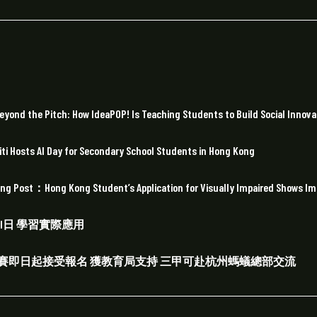
tch: How IdeaPOP! Is Teaching Students to Build Social Innovat
I Day for Secondary School Students in Hong Kong
g Kong Student’s Application for Visually Impaired Shows Importan
I日 學習實際應用
科創比賽即日起接受報名 獲教育局支持 三甲可赴杭州螞蟻總部交流