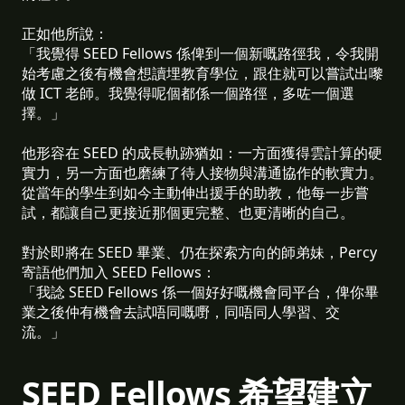
正如他所說：
「我覺得 SEED Fellows 係俾到一個新嘅路徑我，令我開
始考慮之後有機會想讀埋教育學位，跟住就可以嘗試出嚟
做 ICT 老師。我覺得呢個都係一個路徑，多咗一個選
擇。」
他形容在 SEED 的成長軌跡猶如：一方面獲得雲計算的硬
實力，另一方面也磨練了待人接物與溝通協作的軟實力。
從當年的學生到如今主動伸出援手的助教，他每一步嘗
試，都讓自己更接近那個更完整、也更清晰的自己。
對於即將在 SEED 畢業、仍在探索方向的師弟妹，Percy
寄語他們加入 SEED Fellows：
「我諗 SEED Fellows 係一個好好嘅機會同平台，俾你畢
業之後仲有機會去試唔同嘅嘢，同唔同人學習、交
流。」
SEED Fellows 希望建立