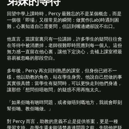
弟妹的等待
回望中學上課時時，Percy 最難忘的不是某個概念，而是
一個很「即場」又很常見的瞬間：做實作(Lab)時遇到困
難，心裏知道自己需要問，但話到嘴邊總卻說不出口。
他直言，當課室裏只有一位講師，許多學生的疑問往往會
在等待中被消磨掉，老師很難即時照應到每一個人。這份
無力感一直留在他心裏，讓他下定決心，去補上課室裡最
容易被忽略的那段空白。
多年後，Percy 再次回到熟悉的課室，但身份已經不一
樣，他以助教的角色，站在學生身旁。他說自己想做的事
其實很具體：當學生有疑問時，可以更快走到他們身邊，
讓那些「想問但唔敢問」的疑惑不用再拖太久。
「如果佢哋有啲咩問題，或者做唔到嘅地方，我就會即刻
幫佢哋、教佢哋做。」
對 Percy 而言，助教的意義不止是提供答案，更是一種
學習支持。在學生還未能清楚表達問題之前，先陪他把疑