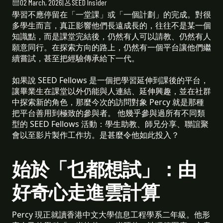
02 March, 2026
|
SEED Insider
學習不應停留在「一堂課」或「一個計劃」的完成。對很
多學生而言，真正影響他們長遠成長的，往往不是某一個
知識點，而是課堂完結後，仍然有人可以請教、仍然有人
願意同行。在探索方向的路上，仍然有一個平台讓他們繼
續嘗試，甚至把經驗傳承給下一代。
如果說 SEED Fellows 是一個把學習延伸到課後的平台，
讓畢業生在課堂以外仍能與人連結、延伸興趣，並在社群
中探索新的角色，那麼今次的訪問對象 Percy 就是那種
把平台善用到極致的參與者。 他幾乎參與過所有不同類
型的 SEED Fellows 活動：學生助教、師兄分享、聯誼聚
會以至影片製作工作坊。是甚麼令他如此投入？
始於「乜都想試」：由
好奇心走進雲計算
Percy 現正就讀香港中文大學信息工程學系二年級。他形