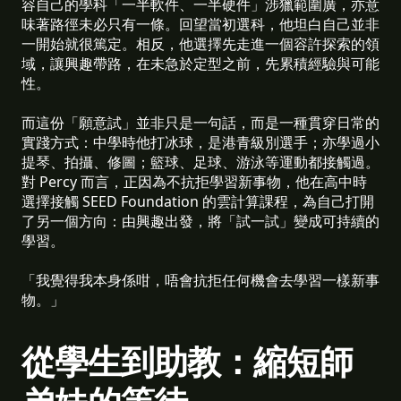
容自己的學科「一半軟件、一半硬件」涉獵範圍廣，亦意
味著路徑未必只有一條。回望當初選科，他坦白自己並非
一開始就很篤定。相反，他選擇先走進一個容許探索的領
域，讓興趣帶路，在未急於定型之前，先累積經驗與可能
性。
而這份「願意試」並非只是一句話，而是一種貫穿日常的
實踐方式：中學時他打冰球，是港青級別選手；亦學過小
提琴、拍攝、修圖；籃球、足球、游泳等運動都接觸過。
對 Percy 而言，正因為不抗拒學習新事物，他在高中時
選擇接觸 SEED Foundation 的雲計算課程，為自己打開
了另一個方向：由興趣出發，將「試一試」變成可持續的
學習。
「我覺得我本身係咁，唔會抗拒任何機會去學習一樣新事
物。」
從學生到助教：縮短師