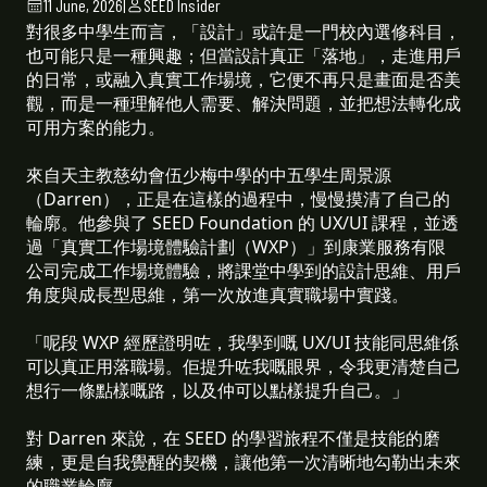
11 June, 2026
|
SEED Insider
對很多中學生而言，「設計」或許是一門校內選修科目，
也可能只是一種興趣；但當設計真正「落地」，走進用戶
的日常，或融入真實工作場境，它便不再只是畫面是否美
觀，而是一種理解他人需要、解決問題，並把想法轉化成
可用方案的能力。
來自天主教慈幼會伍少梅中學的中五學生周景源
（Darren），正是在這樣的過程中，慢慢摸清了自己的
輪廓。他參與了 SEED Foundation 的 UX/UI 課程，並透
過「真實工作場境體驗計劃（WXP）」到康業服務有限
公司完成工作場境體驗，將課堂中學到的設計思維、用戶
角度與成長型思維，第一次放進真實職場中實踐。
「呢段 WXP 經歷證明咗，我學到嘅 UX/UI 技能同思維係
可以真正用落職場。佢提升咗我嘅眼界，令我更清楚自己
想行一條點樣嘅路，以及仲可以點樣提升自己。」
對 Darren 來說，在 SEED 的學習旅程不僅是技能的磨
練，更是自我覺醒的契機，讓他第一次清晰地勾勒出未來
的職業輪廓。