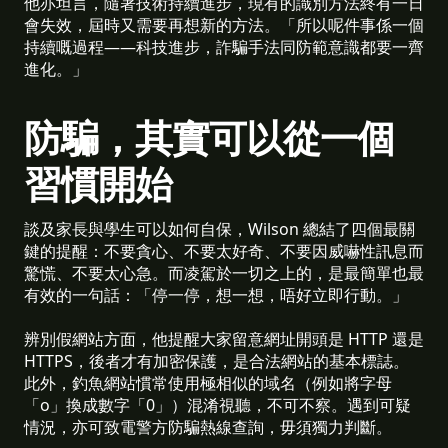
他亦坦言，隨著技術持續進步，現有的識別方法終有一日
會失效，屆時又需要再想新的方法。「所以呢件事係一個
持續嘅過程——科技進步，詐騙手法同防範意識都要一齊
進化。」
防騙，其實可以從一個
習慣開始
談及家長與學生可以如何自保，Wilson 總結了四個最關
鍵的提醒：不要貪心、不要太好奇、不要因威嚇性訊息而
驚慌、不要太心急。而凌駕於一切之上的，是最簡單也最
有效的一句話：「停一停，想一想，唔好立即行動。」
辨別假網站方面，他提醒大家留意網址開頭是 HTTP 還是
HTTPS，後者才有加密保護，是合法網站的基本標誌。
此外，釣魚網站慣常使用極相似的域名（例如將字母
「o」換成數字「0」）混淆視聽，不可不察。遇到可疑
情況，亦可致電警方防騙熱線查詢，毋須獨力判斷。