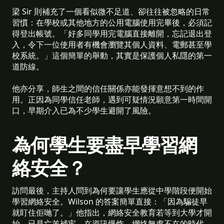
梁 Sir 則補充了一個看似微不足道、卻往往被忽略的日常
習慣：在學校或其他地方的公用電腦使用完畢後，必須記
得登出帳號。「好多同學用完電腦直接離開，忘記退出登
入，令下一位使用者有機會瀏覽其個人資料、電郵甚至學
校系統。」這個簡單的舉動，其實是保護個人私隱的第一
道防線。
他亦分享，師生之間的信任關係亦能發揮意想不到的作
用。正因為同學信任老師，遇到可疑情況願意第一時間開
口，早期介入已為不少學生避開了風險。
為何學生要盡早學習網
絡安全？
訪問最後，主持人問到為何要讓學生應從中學階段便開始
學習網絡安全。Wilson 的答案簡單直接：「因為騙徒早
就盯住佢哋了。」他指出，網絡安全教育若等到大學才開
始，已是亡羊補牢。在資訊爆炸、網絡無處不在的時代，