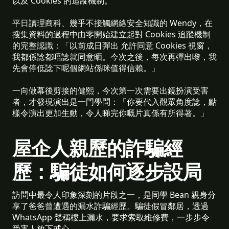
以及 Cookies 的追蹤機制。
平日讀理商科、幾乎不接觸網絡安全知識的 Wendy，在
搜集資料的過程中由零開始建立起對 Cookies 追蹤機制
的完整認識：「以前成日彈出 允許同意 Cookies 視窗，
我都係諗都唔諗就同意晒。今次之後，每次再彈出嚟，我
先會停低諗下呢個網站係咪值得信賴。」
一向做幕後剪接的健熙，今次第一次需要出鏡扮演受害
者，才發現演出是一門學問：「你要代入觀眾角度諗，點
樣令演出更加生動，令人睇完你嘅片真係有所得著。」
屋企人親歷的詐騙經
歷：騙徒如何逐步設局
訪問中最令人印象深刻的片段之一，是同學 Bean 親身分
享了爸爸曾遭遇的漏水詐騙經歷。騙徒假冒鄰居，透過
WhatsApp 聲稱樓上漏水，要求索取維修費，一步步令
受害人放下戒心。