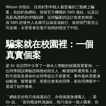
Wilson 亦指出，目前針對年輕人最普遍的三類網上騙
案，包括釣魚網站、假冒官方機構的 SMS 連結，以及以
高薪為誘餌的求職陷阱。這些騙案的設計愈來愈精密，
假 SMS 的發件人名稱可以偽冒成銀行、政府部門甚至公
司名稱，令受害者在毫不知情的情況下中招。
騙案就在校園裡：一個
真實個案
梁 Sir 在訪問中分享了一個令人警醒的校園真實案例。一
位同學因誤將驗證碼發給陌生人，帳號隨即遭黑客入侵，
對方假冒其身份向女同學提出不當要求。事件最終需要凍
結帳號、報警處理，而那位無辜的同學，卻在同儕眼中一
度成了始作俑者。
「網絡安全唔只係保護自己，亦係保護身邊嘅人。」梁
Sir 說。「當你嘅資料洩漏咗，唔只係你一個人嘅事。你