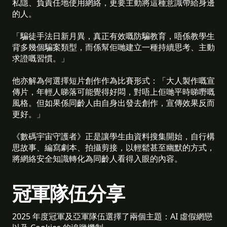
私隱、負責任地使用網絡，更要主動將這種意識帶給身邊
的人。
「騙徒手法日新月異，真正有效嘅防騙教育，唔係教學生
背多幾個騙案類型，而係幫佢哋建立一種持續思考、主動
求證嘅習慣。」
他亦解為何選擇短片創作作為比賽形式：「大人製作嘅宣
傳片，年輕人睇落可能覺得好悶，對唔上佢哋平時睇嘢嘅
風格。但如果係同齡人由自身出發去創作，宣傳效果反而
更好。」
《數碼宇宙守護者》正是讓學生由資料搜集開始，自行構
思故事、編寫劇本、拍攝剪接，以輕鬆甚至幽默的方式，
將網絡安全知識轉化為同齡人看得入眼的內容。
冠軍隊伍分享
2025 年度冠軍及亞軍隊伍選擇了兩個主題：AI 虛假網戀