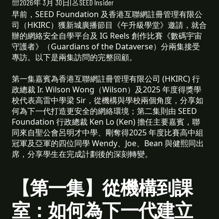
2026年 3月 30日
|
SEED Insider
早前，SEED Foundation 及香港互聯網註冊管理有限公
司（HKIRC）獲新城廣播節目《午升級學堂》邀請，就合
辦的網絡安全自學平台及 IG Reels 創作比賽《數碼宇宙
守護者》（Guardians of the Dataverse）分兩集接受
專訪。以下是兩集訪問的完整回顧。
第一集嘉賓為香港互聯網註冊管理有限公司 (HKIRC) 行
政總裁 Ir. Wilson Wong（Wilson）及2025 年度得獎學
校代表高雷中學梁 Sir，從機構與學校兩個角度，分享如
何為下一代打造更安全的網絡環境；第二集則由 SEED
Foundation 行政總裁 Ken Lo (Ken) 擔任主要嘉賓，聯
同來自聖公會呂明才中學、剛奪得2025 年度比賽高中組
冠軍及亞軍的四位同學 Wendy、Joe、Bean 與健熙同出
席，分享學生在完成計劃後的深刻轉變。
【第一集】從機構到課
室：如何為下一代建立