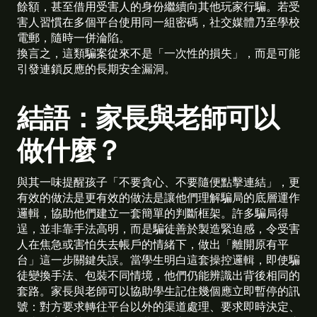
餘額，甚至借用受害人的身份繼續向其他玩家行騙。若受
害人習慣在多個平台使用同一組密碼，社交媒體乃至學校
電郵，隨時一併淪陷。
換言之，這類騙案從來不是「一次性的損失」，而是可能
引發連鎖反應的長期安全漏洞。
結語：家長與老師可以
做什麼？
與其一味提醒孩子「不要貪心、不要隨便點擊連結」，更
有效的做法是更有效的做法是讓他們理解騙局的底層運作
邏輯，協助他們建立一套簡單的判斷框架。許多騙局得
逞，並非靠手法高明，而是騙徒善於製造緊迫感，令受害
人在焦急或害怕失去帳戶的情緒下，做出「離開原有平
台」這一步關鍵失誤。當學生明白這套操控邏輯，即使騙
徒變換手法、包裝不同情境，他們仍能辨識出背後相同的
套路。家長與老師可以協助學生記住幾個應立即暫停的訊
號：對方要求轉往平台以外的渠道處理、要求即時決定、