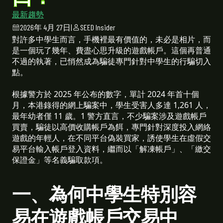
最新趨勢
2026年 4月 27日
|
SEED Insider
對許多中學生而言，手機裡最有價值的，未必是相片，而
是一個玩了幾年、費盡心思升級的遊戲帳戶。這個再普通
不過的執著，已悄然成為騙徒專門針對中學生的行騙切入
點。
根據警方於 2025 年公布的數字，單計 2024 年首十個
月，本港錄得的網上騙案中，學生受害人多達 1,261 人，
最年幼者僅 11 歲。1 警方直言，不少騙案涉及遊戲帳戶
買賣，騙徒以高價收購帳戶為餌，專門針對深度投入網絡
遊戲的年輕人，在不同平台偽裝買家，誘使學生在虛假交
易平台輸入帳戶登入資料，繼而以「解凍帳戶」、「繳交
保證金」等名義騙取款項。
一、為何中學生特別容
易在遊戲帳戶交易中