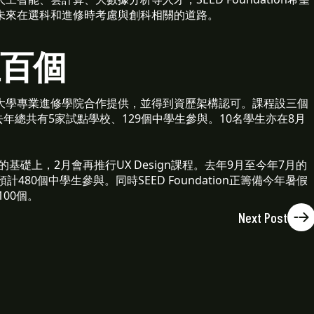
未來在選科和進修時考慮與創科相關的道路。
至百個
大學專業進修學院合作提供，並得到資歷架構認可。課程設三個
去年總共有5家試點學校、129個中學生參與。10名學生亦在8月
礎上，2月會再推行UX Design課程。去年9月至今年7月的
80個中學生參與。同時SEED Foundation正籌備今年暑假
100個。
Next Post