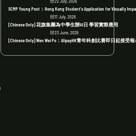
22 July, 2026
SCMP Young Post：Hong Kong Student’s Application for Visually Impair
17 July, 2026
[Chinese Only] 花旗集團為中學生辦AI日 學習實際應用
23 June, 2026
[Chinese Only] Wen Wei Po：AlipayHK青年科創
J