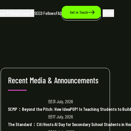
Get in Touch
ons
What's new
SEED Fellows
FAQ
ENG
Recent Media & Announcements
31 July, 2026
SCMP：Beyond the Pitch: How IdeaPOP! Is Teaching Students to Build 
17 July, 2026
The Standard：Citi Hosts AI Day for Secondary School Students in H