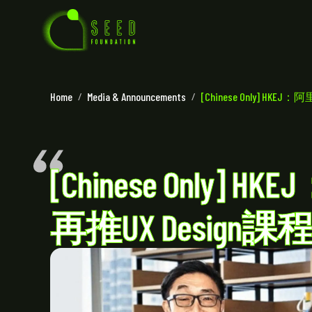
Home
/
Media & Announcements
/
[Chinese Only] HK
[Chinese Onl
再推UX Design課