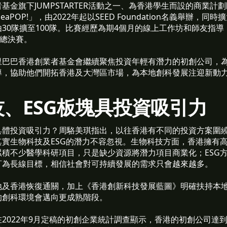
基金旗下JUMPSTARTER活動之一、為香港學生而設的商業計
 IdeaPOP!」，由2022年起以SEED Foundation名義舉辦，
30隊擴至100隊。比賽經歷為期4個月的線上工作坊和師友指導
動總決賽。
里巴巴香港創業者基金會繼續聚焦投資年輕有潛力的初創公司，
導，協助他們開拓香港及大灣區市場，為本地創科發展注迎新動
、ESG板塊具投資吸引力
具體投資吸引力？周駱美琪指出，以往香港有不同的投資方案圍
實生物科技及ESG的潛力不容忽視。生物科技方面，香港擁有
積不少醫學科研項目，只是缺少資源將潛力項目商業化；ESG
訂為長線目標，相信社會對可持續發展的需求只會越來越多。
地及香港恢復通關，加上《香港創新科技發展藍圖》明確扶持本
的創科環境會邁向更成熟階段。
2022年9月定稿的初創企業統計調查顯示，香港的初創公司達到3,