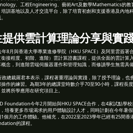
chnology、工程Engineering、藝術Art及數學Mathemati
、培訓基地以及人才交流平台，除了培育初創和支援香港及內地
流。
生提供雲計算理論分享與實
ation去年8月與香港大學專業進修學院（HKU SPACE）及阿里雲
（銜接程度、初階、進階）雲計算證書課程，提供全面的雲計算
算概念，到進階雲端伺服器運作和管理知識，而修讀學生無需具
ation行政總裁羅君本表示，課程著重理論與實踐，除了授予理論，也
操作的練習。為期3年的總課堂時數介乎70至90小時，課程長
，並將所學應用在研究項目上。
 Foundation今年2月開始與HKU SPACE合作，在4家試點
課程，培養更多市場渴求的用戶體驗設計人才，同時計劃在今年暑假安
1個月的工作體驗。他補充，在2022至2023學年已經有25間香
ndation的課程。