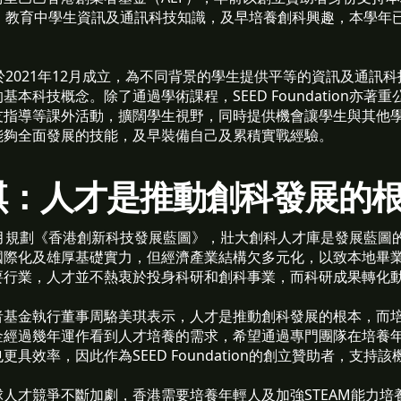
ation，教育中學生資訊及通訊科技知識，及早培養創科興趣，本學年
ation於2021年12月成立，為不同背景的學生提供平等的資訊及通
本科技概念。除了通過學術課程，SEED Foundation亦著
友指導等課外活動，擴闊學生視野，同時提供機會讓學生與其他
能夠全面發展的技能，及早裝備自己及累積實戰經驗。
琪：人才是推動創科發展的
月規劃《香港創新科技發展藍圖》，壯大創科人才庫是發展藍圖
國際化及雄厚基礎實力，但經濟產業結構欠多元化，以致本地畢
要行業，人才並不熱衷於投身科研和創科事業，而科研成果轉化
者基金執行董事周駱美琪表示，人才是推動創科發展的根本，而
金經過幾年運作看到人才培養的需求，希望通過專門團隊在培養
具效率，因此作為SEED Foundation的創立贊助者，支持
人才競爭不斷加劇，香港需要培養年輕人及加強STEAM能力培