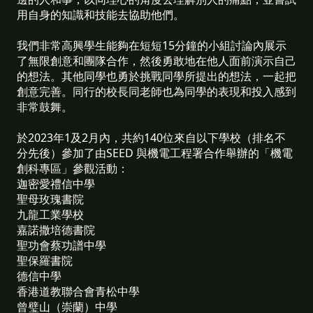
用自身的知識和技能去協助他們。
我們非常高興學生能夠在短短15分鐘的小組討論內展示
了無限創意和團隊合作，然後勇敢地在他人面前演示自己
的想法。其他同學也勇於挑戰同學所提出的想法，一起把
創意完善。同行的校長同老師也為同學的表現和投入感到
非常鼓舞。
於2023年1及2月內，共約140位來自以下學校（排名不
分先後）參加了由SEED 與機電工程署合作舉辦的「機電
創科專區」參觀活動：
迦密愛禮信中學
聖母玫瑰書院
九龍工業學校
嘉諾撒培德書院
聖功會蔡功譜中學
聖保羅書院
德信中學
香港道教聯合會青松中學
曾璧山（崇蘭）中學