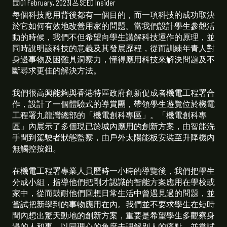
01 February, 2023
|
SEED Insider
每個科技應用背後都有一個目的，而一項科技的成功取決
於它如何有效地改善用家的問題。當我們設計學生參觀活
動的時候，我們不但希望向學生講解科技運作的原理，並
同時說明該科技的意義及其發展歷程，從而訓練年青人對
身邊事物及困難具洞察力，懂得應用科技來解決問題及不
斷尋求更佳的解決方法。
我們很高興能夠與香港特區政府創新促成者機電工程署合
作，設計了一個體驗式的導賞團，帶領學生遊覽位於機電
工程署九龍灣總部的「機電創科專區」。「機電創科專
區」內展示了多個現已於城內應用的創新方案，由智能洗
手間到駕駛者狀態監察，由戶外太陽能板安裝至升降機內
無觸控按鈕。
在機電工程署專業人員歷時一小時的導覽後，我們把學生
分成小組，指導他們把剛才認識的智能方案應用在學校或
家中，從而鼓耐他們回想日常生活中曾遇見過的問題，並
嘗試把新學到的事物應用在內。我們並不要求學生在短時
間內想出驚天動地的創新方案，重要是希望學生多觀察身
邊的人和事，以同理心的角度去理解別人的痛點，並嘗試