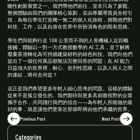
瞻性創新展覽之一。我們帶他們前往，並非只為了參觀。
整個體驗由我們的團隊精心策劃，並由專屬導賞員全程引
領，為每位學生打造獨一無二的個人化旅程，挑戰他們對
科技、工作，以及自身在世界中所扮演角色的既有思維。
學生們與能夠行走 108 公里而不倒的人形機械人近距離
接觸，體驗以一對一方式教授數學的 AI 工具，並了解將
廢棄茶渣轉化為可持續建築材料的綠色科技。我們向他們
提出了一個任何展品都無法完整回答的問題：在 AI 能力
日益強大的世界裡，耐心、批判性思維，以及人與人之間
的連結，將何去何從？
這正是我們希望更多年輕人細心思考的問題。這樣的體驗
從來不是孤立發生的。我們期待與更多具前瞻視野的企業
攜手合作，共同踐行我們的信念——為年輕人所能做的最
好的事，就是讓他們更靠近那個即將由他們承繼的世界。
Previous Post
Next Post
Categories