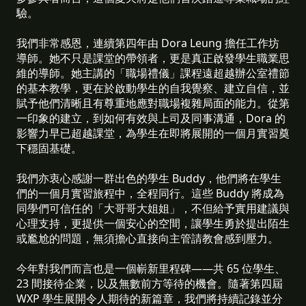
驗。
我們非常感恩，連續第四年由 Dora Leung 擔任工作坊
導師。她不只是課堂的帶領者，更是真正啟發學生職業思
維的導師。她主講的「職場禮儀」課程遠超越辦公室禮節
的基本教學，更在於啟動學生的自我覺察、建立自信，並
賦予他們清晰且有尊重地應對職場複雜局面的能力。從第
一印象的建立，到如何有效與上司及同事溝通，Dora 的
影響力早已超越課堂，為學生在即將展開的一個月實習奠
下穩固基礎。
我們亦衷心感謝一群出色的學生 Buddy，他們將在學生
們的一個月實習旅程中，全程同行。這些 Buddy 將成為
同學們可信任的「大哥哥大姐姐」，不但給予實用建議與
心理支持，更提供一個安心的空間，讓學生勇於提出陌生
或尷尬的問題，無須擔心直接向主管請教會感到壓力。
今年對我們而言也是一個嶄新里程碑——共 65 位學生、
23 間接待企業，以及無數前方等待的機會。隨著第四屆
WXP 學生展開令人期待的新篇章，我們將持續記錄並分