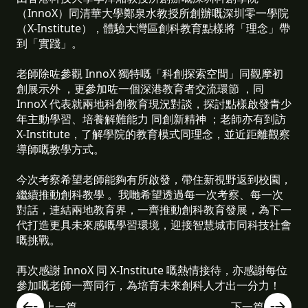
（InnoX）同清華大學鄭泉水教授所創辦嘅深圳零一學院
（X-Institute），體驗大灣區創科教育點樣將「理念」帶
到「實踐」。
老師除咗參觀 InnoX 獨特嘅「科創探索空間」同觀摩初
創展示外 ，更參加咗一個深港教育者交流環節 ，同
InnoX 代表就兩地科創教育現況對談，探討點樣啟發青少
年主動學習、培養解難能力 同創新精神 ；老師亦有到訪
X-Institute，了解學院的教育模式同理念，並近距離觀察
導師嘅教學方式。
今次考察希望老師能夠有所啟發，帶住新視野返到校園，
繼續推動創科教學 。我哋希望透過每一次考察、每一次
對話，連結兩地教育界，一齊推動創科教育發展，為下一
代打造更具未來感嘅學習環境，迎接智慧城市同科技社會
嘅挑戰。
再次感謝 InnoX 同 X-Institute 嘅熱情接待，亦感謝每位
參加嘅老師一齊同行，為培育未來創科人才出一分力！
上一篇
下一篇