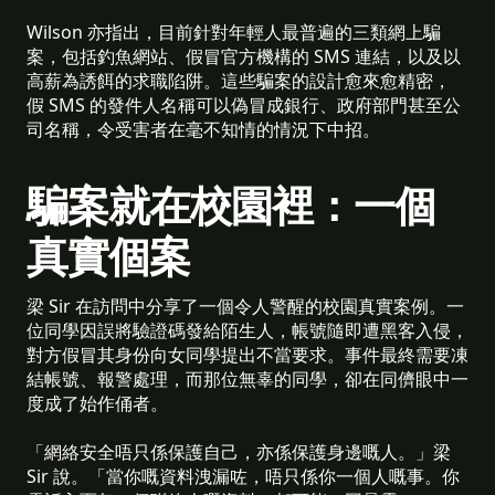
Wilson 亦指出，目前針對年輕人最普遍的三類網上騙
案，包括釣魚網站、假冒官方機構的 SMS 連結，以及以
高薪為誘餌的求職陷阱。這些騙案的設計愈來愈精密，
假 SMS 的發件人名稱可以偽冒成銀行、政府部門甚至公
司名稱，令受害者在毫不知情的情況下中招。
騙案就在校園裡：一個
真實個案
梁 Sir 在訪問中分享了一個令人警醒的校園真實案例。一
位同學因誤將驗證碼發給陌生人，帳號隨即遭黑客入侵，
對方假冒其身份向女同學提出不當要求。事件最終需要凍
結帳號、報警處理，而那位無辜的同學，卻在同儕眼中一
度成了始作俑者。
「網絡安全唔只係保護自己，亦係保護身邊嘅人。」梁
Sir 說。「當你嘅資料洩漏咗，唔只係你一個人嘅事。你