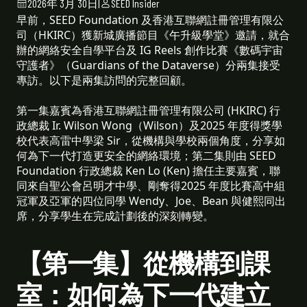
2026年 3月 30日
|
SEED Insider
早前，SEED Foundation 及香港互聯網註冊管理有限公
司（HKIRC）獲新城廣播節目《午升級學堂》邀請，就合
辦的網絡安全自學平台及 IG Reels 創作比賽《數碼宇宙
守護者》（Guardians of the Dataverse）分兩集接受
專訪。以下是兩集訪問的完整回顧。
第一集嘉賓為香港互聯網註冊管理有限公司 (HKIRC) 行
政總裁 Ir. Wilson Wong（Wilson）及2025 年度得獎學
校代表高雷中學梁 Sir，從機構與學校兩個角度，分享如
何為下一代打造更安全的網絡環境；第二集則由 SEED
Foundation 行政總裁 Ken Lo (Ken) 擔任主要嘉賓，聯
同來自聖公會呂明才中學、剛奪得2025 年度比賽高中組
冠軍及亞軍的四位同學 Wendy、Joe、Bean 與健熙同出
席，分享學生在完成計劃後的深刻轉變。
【第一集】從機構到課
室：如何為下一代建立