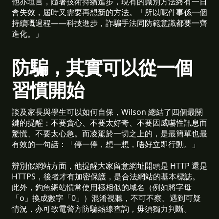
他亦坦言，隨著技術持續進步，現有的識別方法終有一日
會失效，屆時又需要再想新的方法。「所以呢件事係一個
持續嘅過程——科技進步，詐騙手法同防範意識都要一齊
進化。」
防騙，其實可以從一個
習慣開始
談及家長與學生可以如何自保，Wilson 總結了四個最關
鍵的提醒：不要貪心、不要太好奇、不要因威嚇性訊息而
驚慌、不要太心急。而凌駕於一切之上的，是最簡單也最
有效的一句話：「停一停，想一想，唔好立即行動。」
辨別假網站方面，他提醒大家留意網址開頭是 HTTP 還是
HTTPS，後者才有加密保護，是合法網站的基本標誌。
此外，釣魚網站慣常使用極相似的域名（例如將字母
「o」換成數字「0」）混淆視聽，不可不察。遇到可疑
情況，亦可致電警方防騙熱線查詢，毋須獨力判斷。