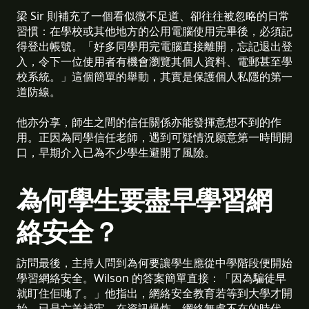
梁 Sir 則補充了一個看似微不足道、卻往往被忽略的日常
習慣：在學校或其他地方的公用電腦使用完畢後，必須記
得登出帳號。「好多同學用完電腦直接離開，忘記退出登
入，令下一位使用者有機會瀏覽其個人資料、電郵甚至學
校系統。」這個簡單的舉動，其實是保護個人私隱的第一
道防線。
他亦分享，師生之間的信任關係亦能發揮意想不到的作
用。正因為同學信任老師，遇到可疑情況願意第一時間開
口，早期介入已為不少學生避開了風險。
為何學生要盡早學習網
絡安全？
訪問最後，主持人問到為何要讓學生應從中學階段便開始
學習網絡安全。Wilson 的答案簡單直接：「因為騙徒早
就盯住佢哋了。」他指出，網絡安全教育若等到大學才開
始，已是亡羊補牢。在資訊爆炸、網絡無處不在的時代，