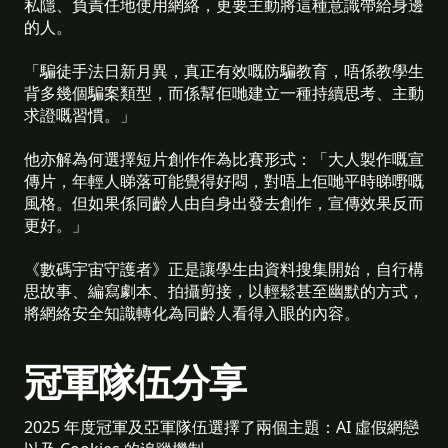
私隱、負責任地使用網絡，更要主動將這種意識帶給身邊
的人。
「騙徒手法日新月異，真正有效嘅防騙教育，唔係教學生
背多幾個騙案類型，而係幫佢哋建立一種持續思考、主動
求證嘅習慣。」
他亦解為何選擇短片創作作為比賽形式：「大人製作嘅宣
傳片，年輕人睇落可能覺得好悶，對唔上佢哋平時睇嘢嘅
風格。但如果係同齡人由自身出發去創作，宣傳效果反而
更好。」
《數碼宇宙守護者》正是讓學生由資料搜集開始，自行構
思故事、編寫劇本、拍攝剪接，以輕鬆甚至幽默的方式，
將網絡安全知識轉化為同齡人看得入眼的內容。
冠軍隊伍分享
2025 年度冠軍及亞軍隊伍選擇了兩個主題：AI 虛假網戀