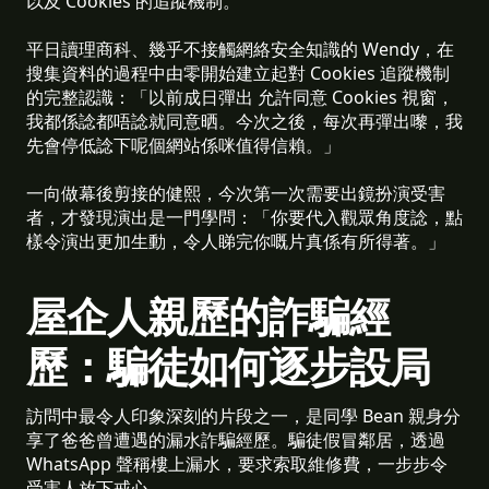
以及 Cookies 的追蹤機制。
平日讀理商科、幾乎不接觸網絡安全知識的 Wendy，在
搜集資料的過程中由零開始建立起對 Cookies 追蹤機制
的完整認識：「以前成日彈出 允許同意 Cookies 視窗，
我都係諗都唔諗就同意晒。今次之後，每次再彈出嚟，我
先會停低諗下呢個網站係咪值得信賴。」
一向做幕後剪接的健熙，今次第一次需要出鏡扮演受害
者，才發現演出是一門學問：「你要代入觀眾角度諗，點
樣令演出更加生動，令人睇完你嘅片真係有所得著。」
屋企人親歷的詐騙經
歷：騙徒如何逐步設局
訪問中最令人印象深刻的片段之一，是同學 Bean 親身分
享了爸爸曾遭遇的漏水詐騙經歷。騙徒假冒鄰居，透過
WhatsApp 聲稱樓上漏水，要求索取維修費，一步步令
受害人放下戒心。